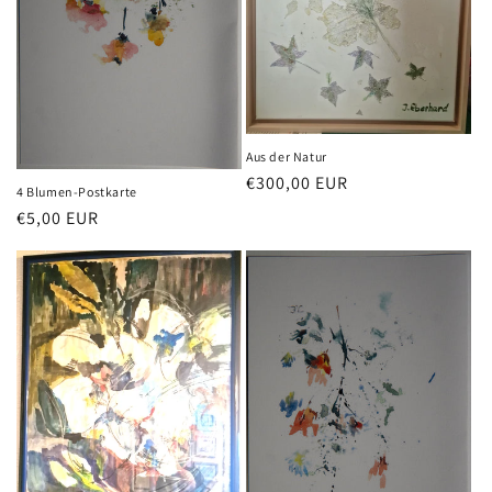
i
e
:
Aus der Natur
Normaler
€300,00 EUR
4 Blumen-Postkarte
Preis
Normaler
€5,00 EUR
Preis