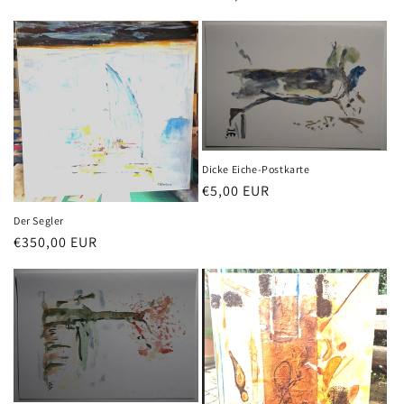
Preis
Dicke Eiche-Postkarte
Normaler
€5,00 EUR
Preis
Der Segler
Normaler
€350,00 EUR
Preis