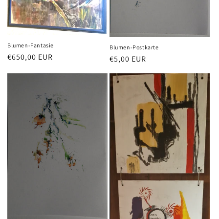
Blumen-Fantasie
Blumen-Postkarte
Normaler
€650,00 EUR
Normaler
€5,00 EUR
Preis
Preis