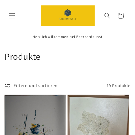
Direkt
zum
Inhalt
Warenkorb
Herzlich wilkommen bei Eberhardkunst
K
Produkte
a
t
Filtern und sortieren
19 Produkte
e
g
o
r